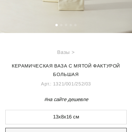
СПЕЦИАЛЬНЫЕ ПРЕДЛОЖЕНИЯ
ИДЕИ ДЛЯ ПОДАРКОВ
ПОДАРОЧНАЯ КАРТА
Вазы >
О НАС
ПОКУПАТЕЛЯМ
КЕРАМИЧЕСКАЯ ВАЗА С МЯТОЙ ФАКТУРОЙ
Каталог
Подарочная карта
БОЛЬШАЯ
О компании
Доставка
Арт.:
1321/001/252/03
Реквизиты
Оплата
Магазины
Обмен и возврат
#на сайте дешевле
B2B
Полезные статьи
13x8x16 см
КОНТАКТЫ