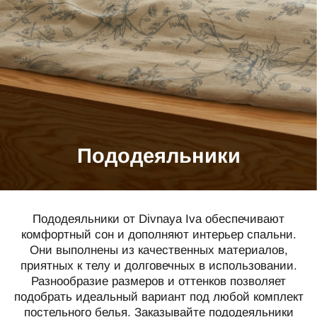
СПЕЦИАЛЬНЫЕ ПРЕДЛОЖЕНИЯ
ИДЕИ ДЛЯ ПОДАРКОВ
ПОДАРОЧНАЯ КАРТА
О НАС
ПОКУПАТЕЛЯМ
Пододеяльники
Каталог
Подарочная карта
О компании
Доставка
Реквизиты
Оплата
Пододеяльники от Divnaya Iva обеспечивают
Магазины
Обмен и возврат
комфортный сон и дополняют интерьер спальни.
Они выполнены из качественных материалов,
B2B
приятных к телу и долговечных в использовании.
Полезные статьи
Разнообразие размеров и оттенков позволяет
подобрать идеальный вариант под любой комплект
КОНТАКТЫ
постельного белья. Заказывайте пододеяльники