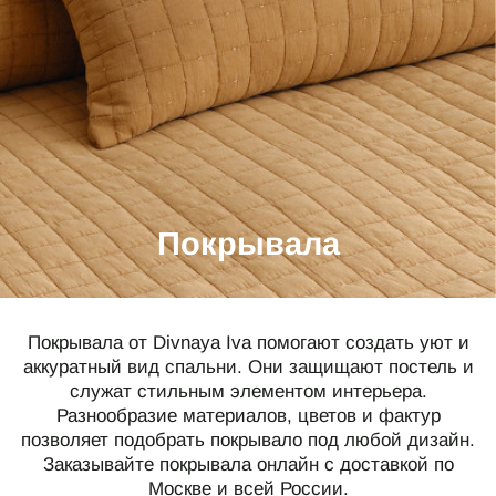
СПЕЦИАЛЬНЫЕ ПРЕДЛОЖЕНИЯ
ИДЕИ ДЛЯ ПОДАРКОВ
ПОДАРОЧНАЯ КАРТА
О НАС
ПОКУПАТЕЛЯМ
Покрывала
Каталог
Подарочная карта
О компании
Доставка
Реквизиты
Оплата
Покрывала от Divnaya Iva помогают создать уют и
Магазины
Обмен и возврат
аккуратный вид спальни. Они защищают постель и
служат стильным элементом интерьера.
B2B
Разнообразие материалов, цветов и фактур
Полезные статьи
позволяет подобрать покрывало под любой дизайн.
Заказывайте покрывала онлайн с доставкой по
КОНТАКТЫ
Москве и всей России.