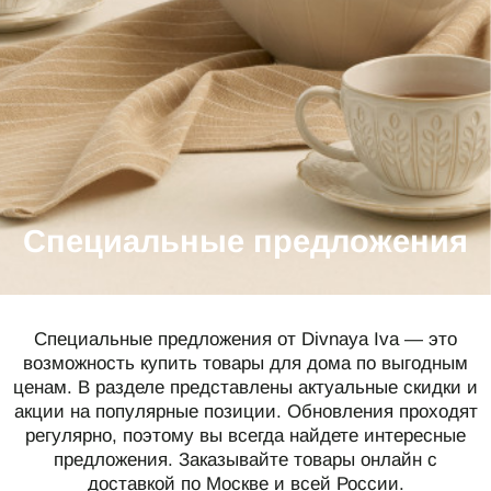
СПЕЦИАЛЬНЫЕ ПРЕДЛОЖЕНИЯ
ИДЕИ ДЛЯ ПОДАРКОВ
ПОДАРОЧНАЯ КАРТА
О НАС
ПОКУПАТЕЛЯМ
Специальные предложения
Каталог
Подарочная карта
О компании
Доставка
Реквизиты
Оплата
Специальные предложения от Divnaya Iva — это
Магазины
Обмен и возврат
возможность купить товары для дома по выгодным
ценам. В разделе представлены актуальные скидки и
B2B
акции на популярные позиции. Обновления проходят
Полезные статьи
регулярно, поэтому вы всегда найдете интересные
предложения. Заказывайте товары онлайн с
КОНТАКТЫ
доставкой по Москве и всей России.