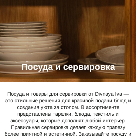
СПЕЦИАЛЬНЫЕ ПРЕДЛОЖЕНИЯ
ИДЕИ ДЛЯ ПОДАРКОВ
ПОДАРОЧНАЯ КАРТА
О НАС
ПОКУПАТЕЛЯМ
Посуда и сервировка
Каталог
Подарочная карта
О компании
Доставка
Реквизиты
Оплата
Посуда и товары для сервировки от Divnaya Iva —
Магазины
Обмен и возврат
это стильные решения для красивой подачи блюд и
создания уюта за столом. В ассортименте
B2B
представлены тарелки, блюда, текстиль и
Полезные статьи
аксессуары, которые дополнят любой интерьер.
Правильная сервировка делает каждую трапезу
КОНТАКТЫ
более приятной и эстетичной. Заказывайте посуду и