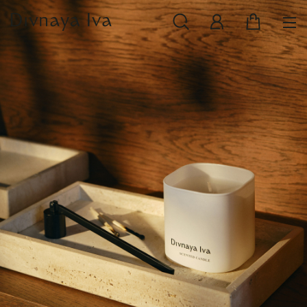
НОВИНКИ
СМОТРЕТЬ ВСЕ
РАСПРОДАЖА
ПОСУДА И СЕРВИРОВКА
ТЕКСТИЛЬ ДЛЯ ДОМА
ДЕКОР ДЛЯ ДОМА
МЕБЕЛЬ
КОЛЛЕКЦИИ ПОСТЕЛЬНОГО БЕЛЬЯ
КОЛЛЕКЦИЯ ИЗ МАССИВА ДУБА