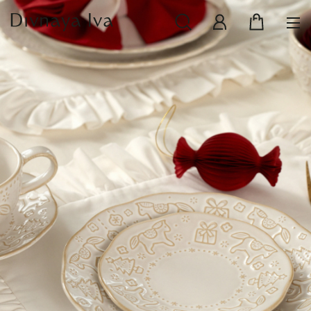
НОВИНКИ
СМОТРЕТЬ ВСЕ
РАСПРОДАЖА
ПОСУДА И СЕРВИРОВКА
ТЕКСТИЛЬ ДЛЯ ДОМА
ДЕКОР ДЛЯ ДОМА
МЕБЕЛЬ
КОЛЛЕКЦИИ ПОСТЕЛЬНОГО БЕЛЬЯ
КОЛЛЕКЦИЯ ИЗ МАССИВА ДУБА