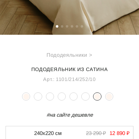
СПЕЦИАЛЬНЫЕ ПРЕДЛОЖЕНИЯ
ИДЕИ ДЛЯ ПОДАРКОВ
ПОДАРОЧНАЯ КАРТА
Пододеяльники >
О НАС
ПОКУПАТЕЛЯМ
ПОДОДЕЯЛЬНИК ИЗ САТИНА
Каталог
Подарочная карта
Арт.:
1101/214/252/10
О компании
Доставка
Реквизиты
Оплата
Магазины
Обмен и возврат
B2B
#на сайте дешевле
Полезные статьи
КОНТАКТЫ
240х220 см
23 290 ₽
12 890 ₽