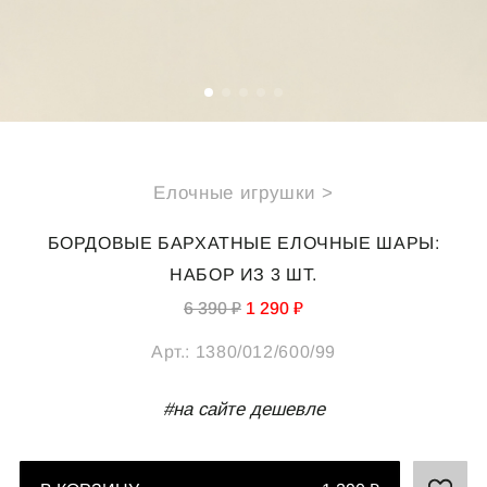
СПЕЦИАЛЬНЫЕ ПРЕДЛОЖЕНИЯ
ИДЕИ ДЛЯ ПОДАРКОВ
ПОДАРОЧНАЯ КАРТА
Елочные игрушки >
О НАС
ПОКУПАТЕЛЯМ
БОРДОВЫЕ БАРХАТНЫЕ ЕЛОЧНЫЕ ШАРЫ:
Каталог
Подарочная карта
НАБОР ИЗ 3 ШТ.
О компании
Доставка
6 390 ₽
1 290 ₽
Реквизиты
Оплата
Арт.:
1380/012/600/99
Магазины
Обмен и возврат
B2B
#на сайте дешевле
Полезные статьи
КОНТАКТЫ