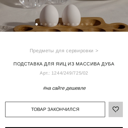
СПЕЦИАЛЬНЫЕ ПРЕДЛОЖЕНИЯ
ИДЕИ ДЛЯ ПОДАРКОВ
ПОДАРОЧНАЯ КАРТА
Предметы для сервировки >
О НАС
ПОКУПАТЕЛЯМ
ПОДСТАВКА ДЛЯ ЯИЦ ИЗ МАССИВА ДУБА
Каталог
Подарочная карта
Арт.:
1244/249/725/02
О компании
Доставка
Реквизиты
Оплата
#на сайте дешевле
Магазины
Обмен и возврат
B2B
ТОВАР ЗАКОНЧИЛСЯ
Полезные статьи
КОНТАКТЫ