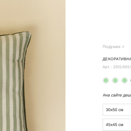
Подушки >
ДЕКОРАТИВНА
Арт.:
2301/001
#на сайте деш
30х50 см
45х45 см