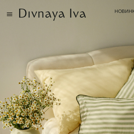
НОВИН
Новинки
Смотреть все
Распродажа
Посуда и сервировка
Текстиль для дома
Декор для дома
Мебель
Коллекции постельного белья
Коллекция из массива дуба
Специальные предложения
Идеи для подарков
Подарочная карта
О нас
Каталог
О компании
Реквизиты
Магазины
Покупателям
Подарочная карта
Доставка
Оплата
Обмен и возврат
B2B