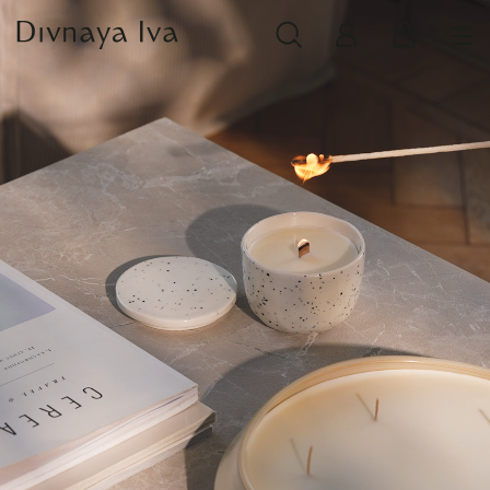
НОВИНКИ
СМОТРЕТЬ ВСЕ
РАСПРОДАЖА
ПОСУДА И СЕРВИРОВКА
ТЕКСТИЛЬ ДЛЯ ДОМА
ДЕКОР ДЛЯ ДОМА
МЕБЕЛЬ
КОЛЛЕКЦИИ ПОСТЕЛЬНОГО БЕЛЬЯ
КОЛЛЕКЦИЯ ИЗ МАССИВА ДУБА