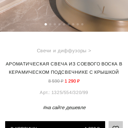
СПЕЦИАЛЬНЫЕ ПРЕДЛОЖЕНИЯ
ИДЕИ ДЛЯ ПОДАРКОВ
ПОДАРОЧНАЯ КАРТА
Свечи и диффузоры >
О НАС
ПОКУПАТЕЛЯМ
АРОМАТИЧЕСКАЯ СВЕЧА ИЗ СОЕВОГО ВОСКА В
Каталог
Подарочная карта
КЕРАМИЧЕСКОМ ПОДСВЕЧНИКЕ С КРЫШКОЙ
О компании
Доставка
8 590 ₽
1 290 ₽
Реквизиты
Оплата
Арт.:
1325/554/320/99
Магазины
Обмен и возврат
B2B
#на сайте дешевле
Полезные статьи
КОНТАКТЫ