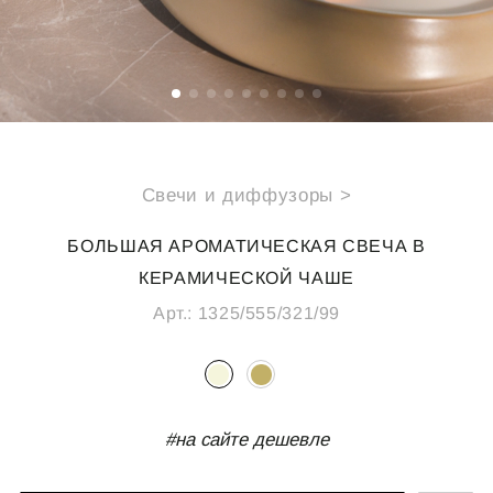
СПЕЦИАЛЬНЫЕ ПРЕДЛОЖЕНИЯ
ИДЕИ ДЛЯ ПОДАРКОВ
ПОДАРОЧНАЯ КАРТА
Свечи и диффузоры >
О НАС
ПОКУПАТЕЛЯМ
БОЛЬШАЯ АРОМАТИЧЕСКАЯ СВЕЧА В
Каталог
Подарочная карта
КЕРАМИЧЕСКОЙ ЧАШЕ
О компании
Доставка
Арт.:
1325/555/321/99
Реквизиты
Оплата
Магазины
Обмен и возврат
B2B
Полезные статьи
#на сайте дешевле
КОНТАКТЫ