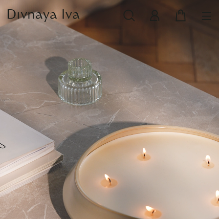
НОВИНКИ
СМОТРЕТЬ ВСЕ
РАСПРОДАЖА
ПОСУДА И СЕРВИРОВКА
ТЕКСТИЛЬ ДЛЯ ДОМА
ДЕКОР ДЛЯ ДОМА
МЕБЕЛЬ
КОЛЛЕКЦИИ ПОСТЕЛЬНОГО БЕЛЬЯ
КОЛЛЕКЦИЯ ИЗ МАССИВА ДУБА