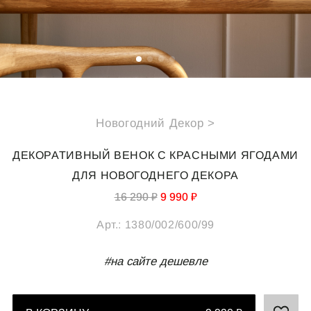
СПЕЦИАЛЬНЫЕ ПРЕДЛОЖЕНИЯ
ИДЕИ ДЛЯ ПОДАРКОВ
ПОДАРОЧНАЯ КАРТА
Новогодний Декор >
О НАС
ПОКУПАТЕЛЯМ
ДЕКОРАТИВНЫЙ ВЕНОК С КРАСНЫМИ ЯГОДАМИ
Каталог
Подарочная карта
ДЛЯ НОВОГОДНЕГО ДЕКОРА
О компании
Доставка
16 290 ₽
9 990 ₽
Реквизиты
Оплата
Арт.:
1380/002/600/99
Магазины
Обмен и возврат
B2B
#на сайте дешевле
Полезные статьи
КОНТАКТЫ