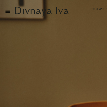
НОВИН
Новинки
Смотреть все
Распродажа
Посуда и сервировка
Текстиль для дома
Декор для дома
Мебель
Коллекции постельного белья
Коллекция из массива дуба
Специальные предложения
Идеи для подарков
Подарочная карта
О нас
Каталог
О компании
Реквизиты
Магазины
Покупателям
Подарочная карта
Доставка
Оплата
Обмен и возврат
B2B