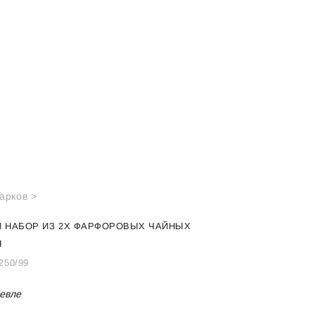
арков >
 НАБОР ИЗ 2Х ФАРФОРОВЫХ ЧАЙНЫХ
Я
250/99
евле