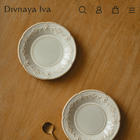
НОВИНКИ
СМОТРЕТЬ ВСЕ
РАСПРОДАЖА
ПОСУДА И СЕРВИРОВКА
ТЕКСТИЛЬ ДЛЯ ДОМА
ДЕКОР ДЛЯ ДОМА
МЕБЕЛЬ
КОЛЛЕКЦИИ ПОСТЕЛЬНОГО БЕЛЬЯ
КОЛЛЕКЦИЯ ИЗ МАССИВА ДУБА