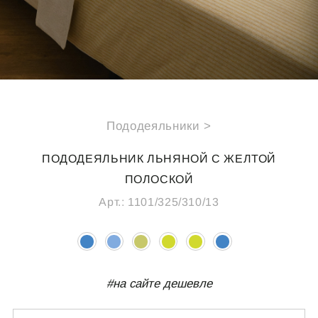
СПЕЦИАЛЬНЫЕ ПРЕДЛОЖЕНИЯ
ИДЕИ ДЛЯ ПОДАРКОВ
ПОДАРОЧНАЯ КАРТА
Пододеяльники >
О НАС
ПОКУПАТЕЛЯМ
ПОДОДЕЯЛЬНИК ЛЬНЯНОЙ С ЖЕЛТОЙ
Каталог
Подарочная карта
ПОЛОСКОЙ
О компании
Доставка
Арт.:
1101/325/310/13
Реквизиты
Оплата
Магазины
Обмен и возврат
B2B
Полезные статьи
#на сайте дешевле
КОНТАКТЫ