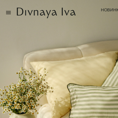
НОВИН
Новинки
Смотреть все
Распродажа
Посуда и сервировка
Текстиль для дома
Декор для дома
Мебель
Коллекции постельного белья
Коллекция из массива дуба
Специальные предложения
Идеи для подарков
Подарочная карта
О нас
Каталог
О компании
Реквизиты
Магазины
Покупателям
Подарочная карта
Доставка
Оплата
Обмен и возврат
B2B