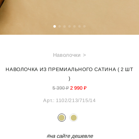
СПЕЦИАЛЬНЫЕ ПРЕДЛОЖЕНИЯ
ИДЕИ ДЛЯ ПОДАРКОВ
ПОДАРОЧНАЯ КАРТА
Наволочки >
О НАС
ПОКУПАТЕЛЯМ
НАВОЛОЧКА ИЗ ПРЕМИАЛЬНОГО САТИНА ( 2 ШТ
Каталог
Подарочная карта
)
О компании
Доставка
5 390 ₽
2 990 ₽
Реквизиты
Оплата
Арт.:
1102/213/715/14
Магазины
Обмен и возврат
B2B
Полезные статьи
КОНТАКТЫ
#на сайте дешевле