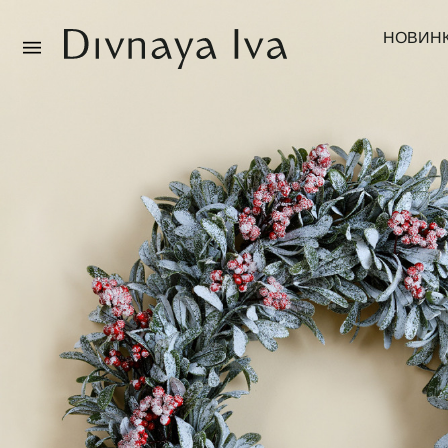
НОВИН
Новинки
Смотреть все
Распродажа
Посуда и сервировка
Текстиль для дома
Декор для дома
Мебель
Коллекции постельного белья
Коллекция из массива дуба
Специальные предложения
Идеи для подарков
Подарочная карта
О нас
Каталог
О компании
Реквизиты
Магазины
Покупателям
Подарочная карта
Доставка
Оплата
Обмен и возврат
B2B