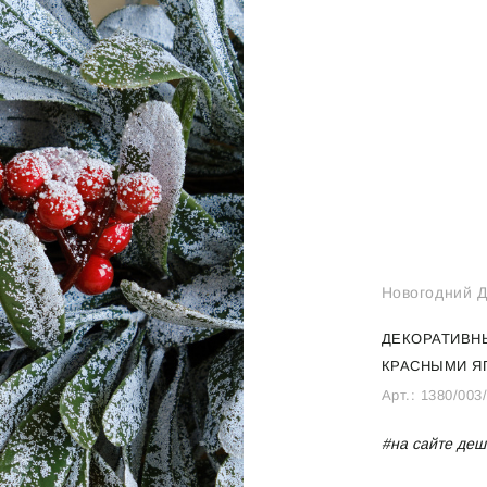
Новогодний Д
ДЕКОРАТИВН
КРАСНЫМИ Я
Арт.:
1380/003
#на сайте деш